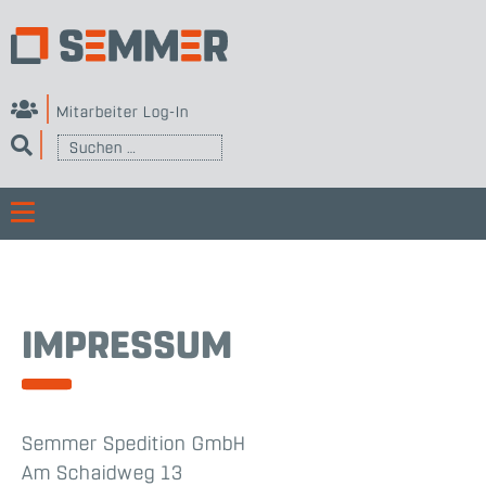
Skip
to
content
Mitarbeiter Log-In
ermenü
Suchen
eigen
nach:
ermenü
eigen
ermenü
eigen
ermenü
IMPRESSUM
eigen
Semmer Spedition GmbH
Am Schaidweg 13