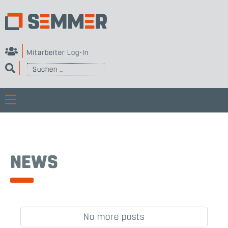
Skip
to
content
Mitarbeiter Log-In
ermenü
Suchen
eigen
nach:
ermenü
eigen
ermenü
eigen
ermenü
NEWS
eigen
No more posts