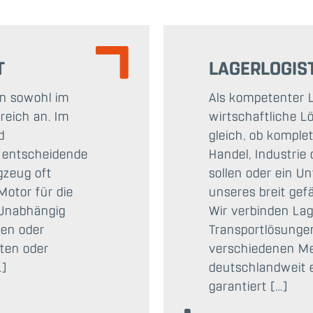
T
LAGERLOGIS
en sowohl im
Als kompetenter Lo
reich an. Im
wirtschaftliche L
d
gleich, ob komple
e entscheidende
Handel, Industri
gzeug oft
sollen oder ein U
Motor für die
unseres breit ge
 Unabhängig
Wir verbinden Lag
gen oder
Transportlösunge
ten oder
verschiedenen Me
…]
deutschlandweit 
garantiert […]