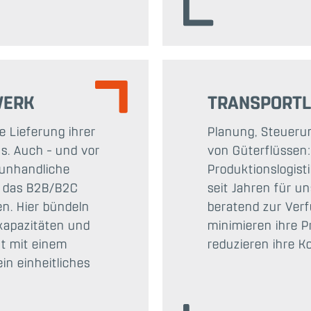
WERK
TRANSPORTL
 Lieferung ihrer
Planung, Steueru
us. Auch – und vor
von Güterflüssen:
 unhandliche
Produktionslogisti
r das B2B/B2C
seit Jahren für 
n. Hier bündeln
beratend zur Verfü
kapazitäten und
minimieren ihre 
nt mit einem
reduzieren ihre K
in einheitliches